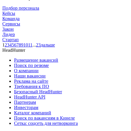
Подбор персонала
Кейсы
Команда
Сервисы
Закон
Лидер
Стартап
1
2
3
4
5
6
7
8
9
10
11
...
23
дальше
HeadHunter
Размещение вакансий
Поиск по резюме
О компании
Наши вакансии
Реклама на сайте
Требования к ПО
Безопасный HeadHunter
HeadHunter API
Партнерам
Инвесторам
Каталог компаний
Поиск по вакансиям в Кинеле
Сетка: соцсеть для нетворкинга